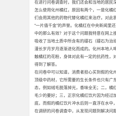
在进行问卷调查时，我们还会和当地的居民
怎么使用化州橘红，原因有两个，一是化橘
们会用其他的药物代替化橘红来治疗。对此我
“一片值千金”的声誉。化橘红在中央新闻里
中的那么有效？对于这个问题我特意在网上
吸收了当地土质中所含有的礞石（礞石为治
漫长岁月岁月逐渐进化而成的。化州本地人
触橘红的花粉，身体对此有一定的抗药性，
得到了解答。
在问卷中可以知道，消费者担心买到假的化
顶级中药材，它所需要的生长条件也只有广
态，例如绒毛脱落掉光，香味全无；二，橘
毛少的要好；三，正宗化橘红饮片因为经过
底，而假的橘红饮片冲水后则一直浮在水中
在调研的问卷调查中，从发现问题到解决问