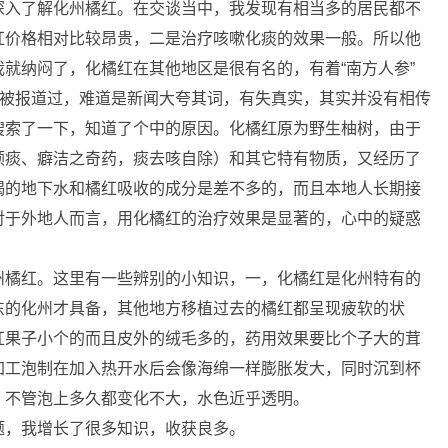
深入了解化州橘红。在交谈当中，我发现有相当多的居民都不
红价格相对比较昂贵，二是治疗咳嗽化痰的效果一般。所以他
就纳闷了，化橘红在其他地区是很有名的，有着“南方人参”
还被报道过，难道是新闻大夸其词，有失真实，其实并没有相传
搜索了一下，知道了个中的原因。化橘红原为野生柚树，由于
顽痰、癖洁之奇药，痰去咳自除）和其它特有物质，又经历了
喝的地下水和橘红吸收的成分是差不多的，而且本地人长期接
对于外地人而言，用化橘红的治疗效果是显著的，心中的疑惑
州橘红。这里有一些辨别的小知识，一，化橘红是化州特有的
东的化州才具备，其他地方移植过去的橘红都呈现疲软的状
红果子小个的而且皮外的绒毛多的，药用效果要比个子大的茸
加工泡制在加入热开水后会像海绵一样膨胀发大，同时沉到杯
，不管泡上多久都变化不大，水色近乎透明。
题，我增长了很多知识，收获良多。