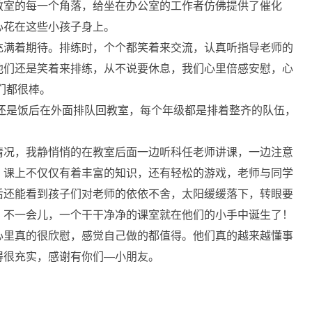
教室的每一个角落，给坐在办公室的工作者仿佛提供了催化
心花在这些小孩子身上。
充满着期待。排练时，个个都笑着来交流，认真听指导老师的
他们还是笑着来排练，从不说要休息，我们心里倍感安慰，心
们都很棒。
还是饭后在外面排队回教室，每个年级都是排着整齐的队伍，
情况，我静悄悄的在教室后面一边听科任老师讲课，一边注意
，课上不仅仅有着丰富的知识，还有轻松的游戏，老师与同学
后还能看到孩子们对老师的依依不舍，太阳缓缓落下，转眼要
，不一会儿，一个干干净净的课室就在他们的小手中诞生了！
心里真的很欣慰，感觉自己做的都值得。他们真的越来越懂事
得很充实，感谢有你们―小朋友。