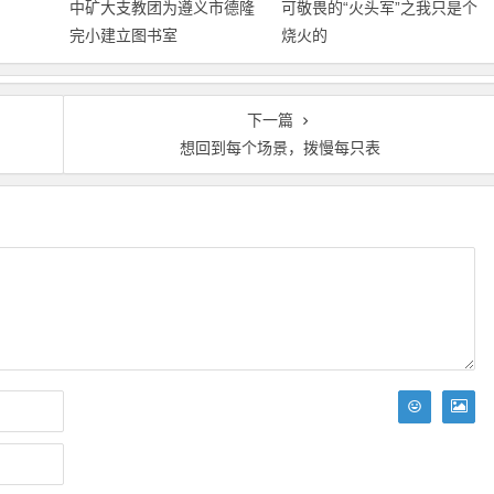
中矿大支教团为遵义市德隆
可敬畏的“火头军”之我只是个
完小建立图书室
烧火的
下一篇
想回到每个场景，拨慢每只表