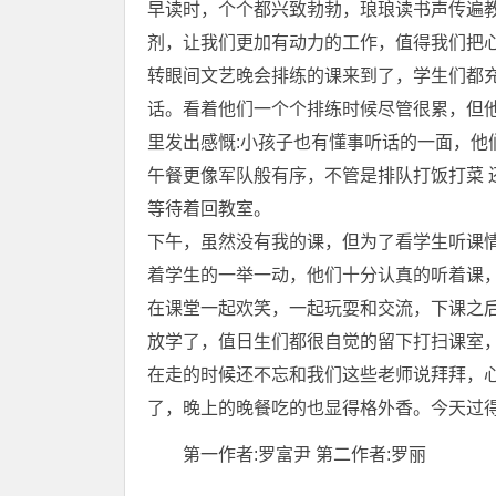
早读时，个个都兴致勃勃，琅琅读书声传遍
剂，让我们更加有动力的工作，值得我们把
转眼间文艺晚会排练的课来到了，学生们都
话。看着他们一个个排练时候尽管很累，但
里发出感慨:小孩子也有懂事听话的一面，他
午餐更像军队般有序，不管是排队打饭打菜 
等待着回教室。
下午，虽然没有我的课，但为了看学生听课
着学生的一举一动，他们十分认真的听着课
在课堂一起欢笑，一起玩耍和交流，下课之
放学了，值日生们都很自觉的留下打扫课室
在走的时候还不忘和我们这些老师说拜拜，
了，晚上的晚餐吃的也显得格外香。今天过
第一作者:罗富尹 第二作者:罗丽