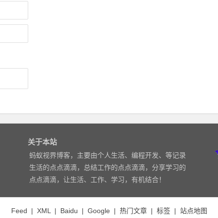
关于本站
蚂蚁视界博客，主要由个人生活、编程开发、等记录
生活的点点滴滴，总结工作的点点滴滴，分享学习的
点点滴滴，让生活、工作、学习，有机结合！
Feed
|
XML
|
Baidu
|
Google
|
热门文章
|
标签
|
站点地图