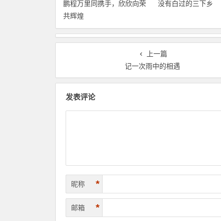
鹏程万里同携手，欣欣向荣
没有白过的三下乡
共辉煌
上一篇
记一次雨中的相遇
发表评论
*
昵称
*
邮箱