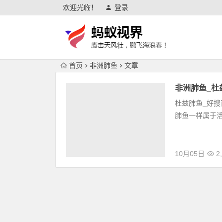
欢迎光临！
登录
首页
非洲肺鱼
文章
非洲肺鱼_杜
杜兹肺鱼_好搜百科 
肺鱼一样属于活化石的
10月05日
2,