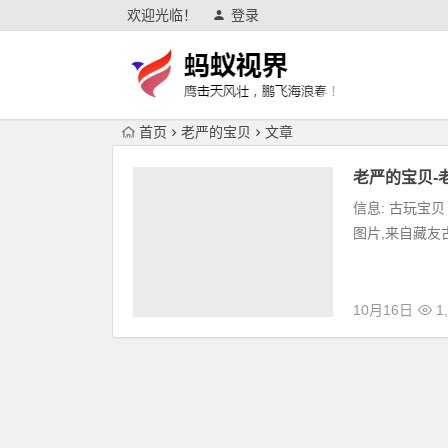
欢迎光临！
登录
首页
老严的宝贝
文章
老严的宝贝-
信息: 古玩宝贝 JP
图片,来自藏友古玩
10月16日
1,