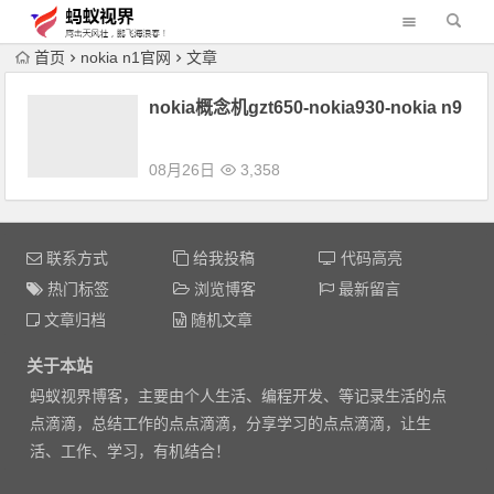
首页
nokia n1官网
文章
nokia概念机gzt650-nokia930-nokia n9
08月26日
3,358
联系方式
给我投稿
代码高亮
热门标签
浏览博客
最新留言
文章归档
随机文章
关于本站
蚂蚁视界博客，主要由个人生活、编程开发、等记录生活的点
点滴滴，总结工作的点点滴滴，分享学习的点点滴滴，让生
活、工作、学习，有机结合！