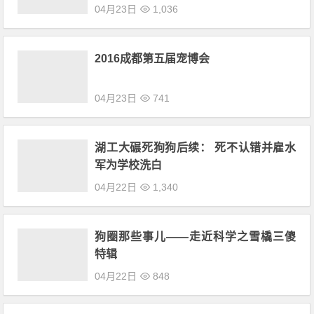
04月23日
1,036
2016成都第五届宠博会
04月23日
741
湖工大碾死狗狗后续： 死不认错并雇水
军为学校洗白
04月22日
1,340
狗圈那些事儿——走近科学之雪橇三傻
特辑
04月22日
848