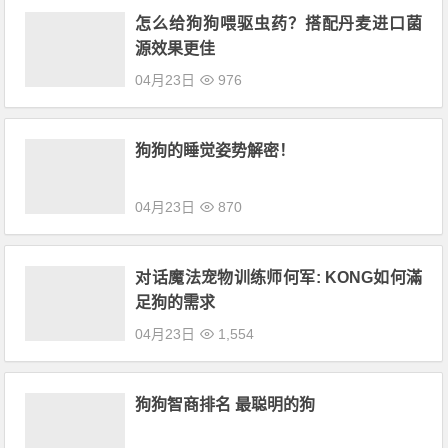
怎么给狗狗喂驱虫药？搭配丹麦进口菌
源效果更佳
04月23日
976
狗狗的睡觉姿势解密！
04月23日
870
对话魔法宠物训练师何军: KONG如何滿
足狗的需求
04月23日
1,554
狗狗智商排名 最聪明的狗