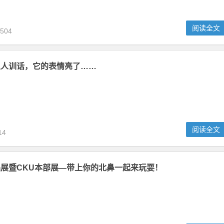
阅读全文
22
正确服用液体钙？
于狗来讲十分重要。但是，并不是所有的狗都适合补钙。而且，狗狗补
学方法。否则对狗身体没有好处。
阅读全文
504
主人训话，它的表情亮了……