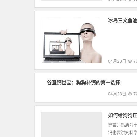
2015-2
的寄托，注重“
04月23日
9
冰岛三文鱼
04月23日
7
谷登钙世宝