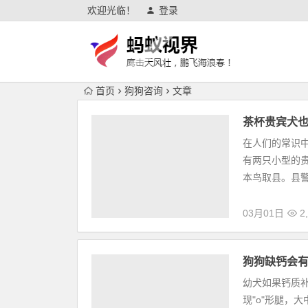
欢迎光临！
登录
首页
狗狗咨询
文章
茶杯贵宾犬
在人们的常识
有两只小型的
本鸟取县。县警
03月01日
2,
狗狗缺钙会有
幼犬如果钙质
现"o"形腿，