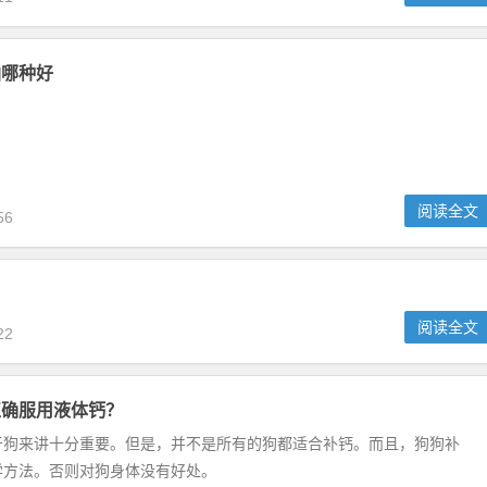
016天然粮趋势 当宠物的角色从玩赏动物变成忠实伴侣、心灵和精神
绿色天然”已成为了爱宠饮食的风向标，越来越多的宠物主选择绿色...
阅读全文
11
油哪种好
阅读全文
56
：狗狗补钙的第一选择