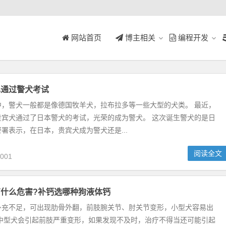
网站首页
博主相关
编程开发
也通过警犬考试
中，警犬一般都是像德国牧羊犬，拉布拉多等一些大型的犬类。 最近，
贵宾犬通过了日本警犬的考试，光荣的成为警犬。 这次诞生警犬的是日
署表示，在日本，贵宾犬成为警犬还是...
阅读全文
001
什么危害?补钙选哪种狗液体钙
补充不足，可出现肋骨外翻，前肢腕关节、肘关节变形，小型犬容易出
大中型犬会引起前肢严重变形，如果发现不及时，治疗不得当还可能引起