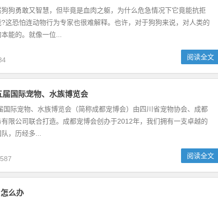
阅读全文
878
人变身超级英雄调教指南
狗勇敢又智慧，但毕竟是血肉之躯，为什么危急情况下它竟能抗拒
能?这恐怕连动物行为专家也很难解释。也许，对于狗狗来说，对人类的
本能的。就像一位...
阅读全文
84
第五届国际宠物、水族博览会
五届国际宠物、水族博览会（简称成都宠博会）由四川省宠物协会、成都
有限公司联合打造。成都宠博会创办于2012年，我们拥有一支卓越的
队，历经多...
阅读全文
587