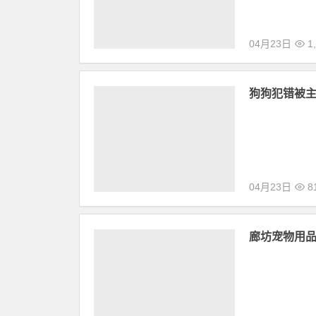
04月23日
7
如何给狗狗
导言：钙质对
钙也要讲究科
04月23日
1,
狗狗犯错被