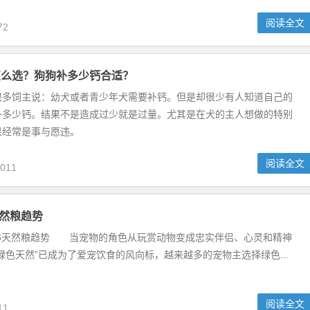
》第10期——澳洲进口奈特羊肉米饭犬粮
：1.5KG的规格，两侧有方便开启的撕口，同时带易拉锁设计，便于
行保存，
阅读全文
72
怎么选？狗狗补多少钙合适？
很多饲主说：幼犬或者青少年犬需要补钙。但是却很少有人知道自己的
补多少钙。结果不是造成过少就是过量。尤其是在犬的主人想做的特别
果经常是事与愿违。
阅读全文
011
6天然粮趋势