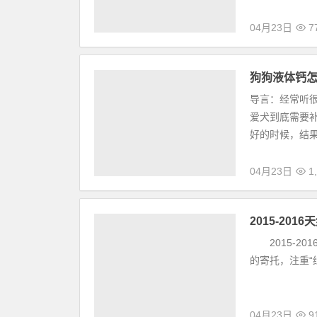
《狗民测评室
@徐聪聪韩蜜儿
家长使用后进
04月23日
7
狗狗液体钙
导言：经常听
爱犬到底需要
好的时候，结
04月23日
1,
2015-201