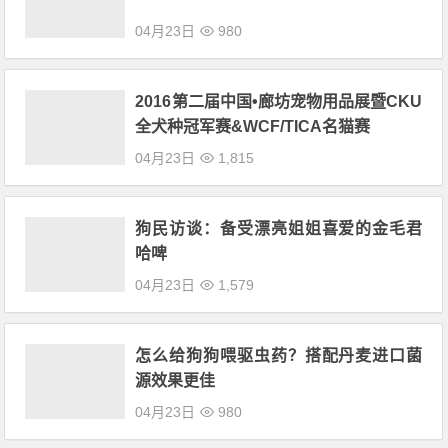
04月23日
980
2016第二届中国•廊坊宠物用品展暨CKU
全犬种冠军赛&WCF/TICA名猫赛
04月23日
1,815
狗民访谈：备受漂亮姐姐喜爱的金毛君
哈啤
04月23日
1,579
怎么给狗狗喂驱虫药？搭配丹麦进口菌
源效果更佳
04月23日
980