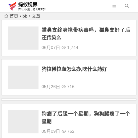
首页
bb
文章
猫鼻支终身携带病毒吗，猫鼻支好了后
还传染么
06月07日
1,744
狗拉稀拉血怎么办,吃什么药好
05月26日
716
狗瘸了后腿一个星期，狗狗腿瘸了一个
星期
05月09日
752