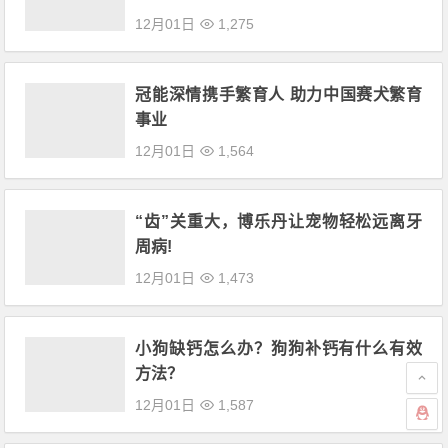
12月01日
1,275
冠能深情携手繁育人 助力中国赛犬繁育
事业
12月01日
1,564
“齿”关重大，博乐丹让宠物轻松远离牙
周病!
12月01日
1,473
小狗缺钙怎么办？狗狗补钙有什么有效
方法？
12月01日
1,587