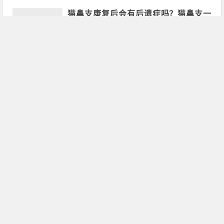
猫鼻支康复后会有后遗症吗？猫鼻支一
旦感染终身携带
12月01日
3,652
猫鼻支吃猫胺膏有用吗？猫胺帮助防治
猫鼻支
12月01日
1,644
怎么预防猫鼻支？猫胺对于预防猫鼻支
的重要性
12月01日
1,404
小猫每顿维生素一次吃多少，猫咪维生
素吃多了中毒怎么办