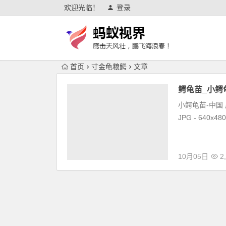
欢迎光临！
登录
首页
寸金龟粮鳄
文章
鳄龟苗_小鳄
小鳄龟苗-中国 广西
JPG - 640x48
10月05日
2,