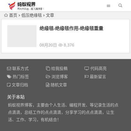
首页
低压绝缘毯
文章
绝缘毯-绝缘毯作用-绝缘毯重量
08月20日
8,376
联系方式
给我投稿
代码高亮
热门标签
浏览博客
最新留言
文章归档
随机文章
关于本站
蚂蚁视界博客，主要由个人生活、编程开发、等记录生活的点
点滴滴，总结工作的点点滴滴，分享学习的点点滴滴，让生
活、工作、学习，有机结合！