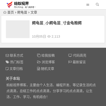
首页
鳄龟苗
文章
鳄龟苗_小鳄龟苗_寸金龟粮鳄
10月05日
2,113
联系方式
给我投稿
代码高亮
热门标签
浏览博客
最新留言
文章归档
随机文章
关于本站
蚂蚁视界博客，主要由个人生活、编程开发、等记录生活的点
点滴滴，总结工作的点点滴滴，分享学习的点点滴滴，让生
活、工作、学习，有机结合！