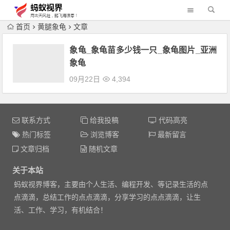
首页
黄腿象龟
文章
象龟_象龟苗多少钱一只_象龟图片_亚洲
象龟
09月22日
4,394
联系方式
给我投稿
代码高亮
热门标签
浏览博客
最新留言
文章归档
随机文章
关于本站
蚂蚁视界博客，主要由个人生活、编程开发、等记录生活的点
点滴滴，总结工作的点点滴滴，分享学习的点点滴滴，让生
活、工作、学习，有机结合！