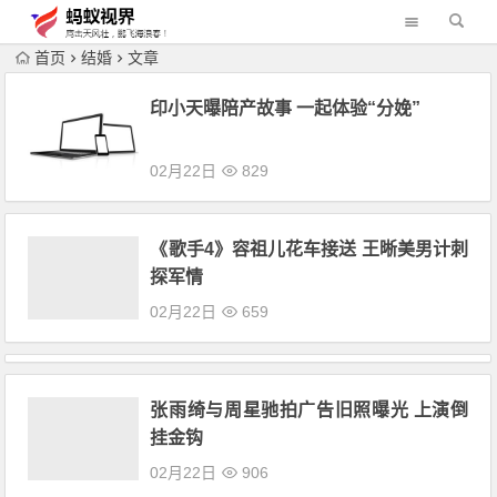
首页
结婚
文章
印小天曝陪产故事 一起体验“分娩”
02月22日
829
《歌手4》容祖儿花车接送 王晰美男计刺
探军情
02月22日
659
张雨绮与周星驰拍广告旧照曝光 上演倒
挂金钩
02月22日
906