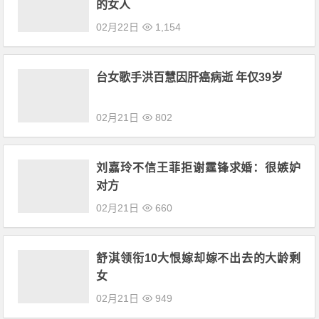
的女人
02月22日
1,154
台女歌手洪百慧因肝癌病逝 年仅39岁
02月21日
802
刘嘉玲不信王菲拒谢霆锋求婚：很嫉妒
对方
02月21日
660
舒淇领衔10大恨嫁却嫁不出去的大龄剩
女
02月21日
949