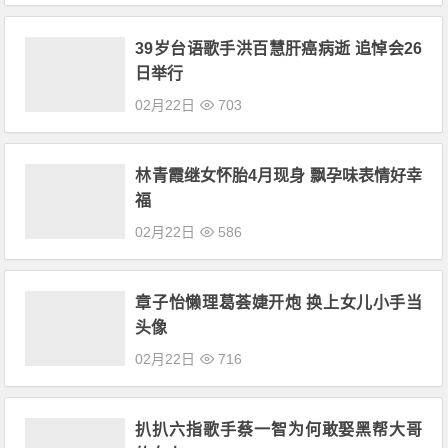
39岁台语歌手洪百慧肝癌病逝 追悼会26
日举行
02月22日
703
林青霞继女怀胎4月现身 飘孕味表情好幸
福
02月22日
586
章子怡懒理葛荟婕开炮 换上女儿小手当
头像
02月22日
716
扒扒六指歌手蔡一智为何敢娶黑帮大哥