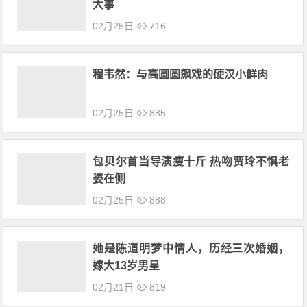
大事
02月25日
716
程韦然：与高圆圆飙戏的硬汉小鲜肉
02月25日
885
包贝尔首当导演瘦十斤 热吻贾玲不惧老
婆在侧
02月25日
888
她是陈道明梦中情人，历经三次婚姻，
嫁大13岁男星
02月21日
819