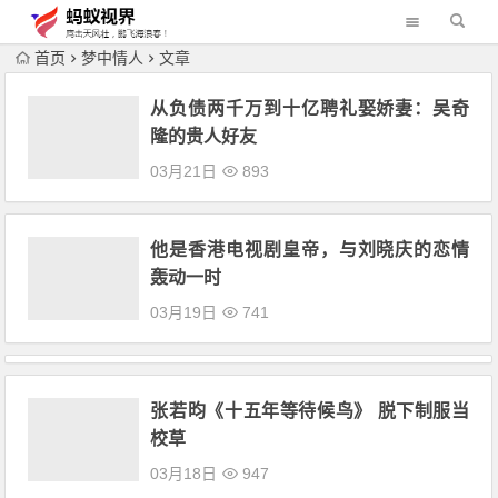
首页
梦中情人
文章
从负债两千万到十亿聘礼娶娇妻：吴奇
隆的贵人好友
03月21日
893
他是香港电视剧皇帝，与刘晓庆的恋情
轰动一时
03月19日
741
张若昀《十五年等待候鸟》 脱下制服当
校草
03月18日
947