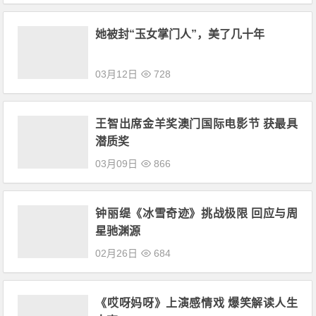
她被封“玉女掌门人”，美了几十年
03月12日
728
王智出席金羊奖澳门国际电影节 获最具
潜质奖
03月09日
866
钟丽缇《冰雪奇迹》挑战极限 回应与周
星驰渊源
02月26日
684
《哎呀妈呀》上演感情戏 爆笑解读人生