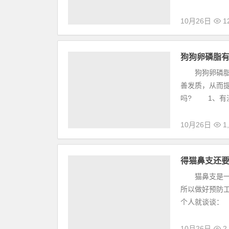
10月26日
12
狗狗卵磷脂
狗狗卵磷脂是
善发质，从而
吗? 1、有没
10月26日
1,
得猫鼻支还
猫鼻支是一种
所以做好预防
个人就谈谈：
10月26日
2,