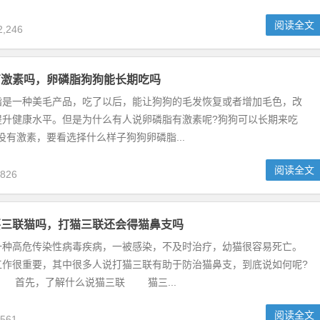
阅读全文
,246
有激素吗，卵磷脂狗狗能长期吃吗
一种美毛产品，吃了以后，能让狗狗的毛发恢复或者增加毛色，改
提升健康水平。但是为什么有人说卵磷脂有激素呢?狗狗可以长期来吃
有激素，要看选择什么样子狗狗卵磷脂...
阅读全文
826
要三联猫吗，打猫三联还会得猫鼻支吗
高危传染性病毒疾病，一被感染，不及时治疗，幼猫很容易死亡。
工作很重要，其中很多人说打猫三联有助于防治猫鼻支，到底说如何呢?
 首先，了解什么说猫三联 猫三...
阅读全文
561