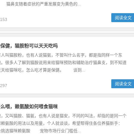
猫鼻支随着症状的严重发展变为黄色的...
阅读全文
153
喂保健，猫胺粉可以天天吃吗
叫猫胺粉，也有人说猫氨，不管叫什么名字，都是指同样一个东
酸。很多人了解到猫胺说用来给猫咪预防和辅助治疗猫鼻支，到不知道
天给猫咪吃，怎么吃才算是保健。 谈到...
阅读全文
297
怎么喂，赖氨酸如何喂食猫咪
又叫猫胺、猫氨，也有人说是猫安，不同的叫法，却指的是同一个
咪赖氨酸的用法以及用量，个人就谈谈，希望帮得住各位养猫新手：
选猫咪赖氨酸 宠物市场行业门槛低...