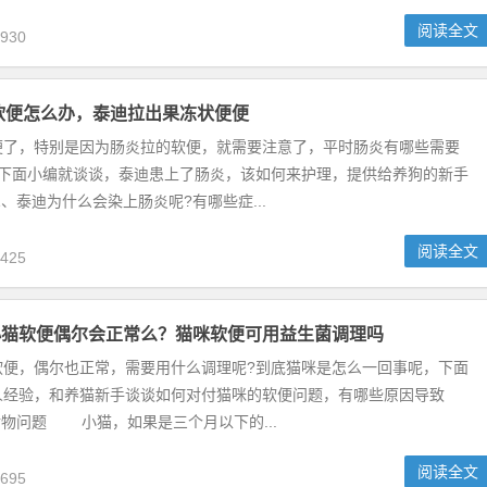
阅读全文
930
软便怎么办，泰迪拉出果冻状便便
，特别是因为肠炎拉的软便，就需要注意了，平时肠炎有哪些需要
?下面小编就谈谈，泰迪患上了肠炎，该如何来护理，提供给养狗的新手
泰迪为什么会染上肠炎呢?有哪些症...
阅读全文
425
小猫软便偶尔会正常么？猫咪软便可用益生菌调理吗
，偶尔也正常，需要用什么调理呢?到底猫咪是怎么一回事呢，下面
人经验，和养猫新手谈谈如何对付猫咪的软便问题，有哪些原因导致
物问题 小猫，如果是三个月以下的...
阅读全文
695