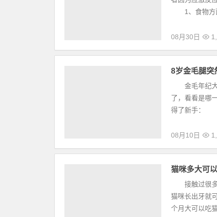
1、食物方面
08月30日
1,
8岁金毛腿突
金毛年纪大了
了，看看是哪
得了新手： 
08月10日
1,
猫咪多大可
接触过很多养
猫咪长出牙就
个月大可以吃猫