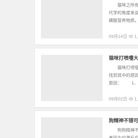
猫咪之所有捕
代学的角度来
磺酸营养物质。
09月14日
1,
猫咪打喷嚏
猫咪打喷嚏，
找到其中的原
原因： 1、
09月02日
1,
狗精神不错
狗狗精神不错
者因为应激反