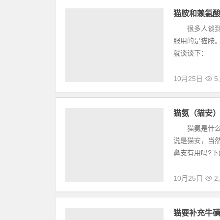
猫胺和赖氨
很多人谈到猫
服用的是猫胺
就谈谈下： 
10月25日
5,
猫氨（猫安
猫氨是什么东
说是猫安，当
鼻支有用吗?下
10月25日
2,
猫要补充牛