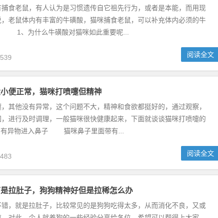
食老鼠，有人认为是习惯遗传自它祖先行为，或者是本能，而用现
说，老鼠体内有丰富的牛磺酸，猫咪捕食老鼠，可以补充体内必须的牛
 1、为什么牛磺酸对猫咪如此重要呢...
阅读全文
539
大小便正常，猫咪打喷嚏但精神
其他没有异常，这个问题不大，精神和食欲都挺好的，通过观察，
因，进行及时调理，一般猫咪很快健康起来，下面就谈谈猫咪打喷嚏的
有异物进入鼻子 猫咪鼻子里面带有...
阅读全文
483
可是拉肚子，狗狗精神好但是拉稀怎么办
，就是拉肚子，比较常见的是狗狗吃得太多，从而消化不良，又或
应，对此，个人就养狗的一些经验分享给各位，希望可以帮得上大家。