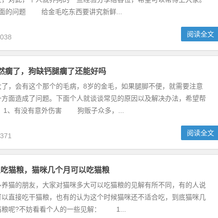
的问题 给金毛吃东西要讲究新鲜...
阅读全文
038
然瘸了，狗缺钙腿瘸了还能好吗
，会有这个那个的毛病，8岁的金毛，如果腿脚不便，就需要注意
一方面造成了问题。下面个人就谈谈常见的原因以及解决办法，希望帮
1、有没有意外伤害 狗贩子众多，...
阅读全文
371
以吃猫粮，猫咪几个月可以吃猫粮
猫的朋友，大家对猫咪多大可以吃猫粮的见解有所不同，有的人说
可以直接吃干猫粮，也有的认为这个时候猫咪还不适合吃，到底猫咪几
粮呢?不妨看看个人的一些见解： 1...