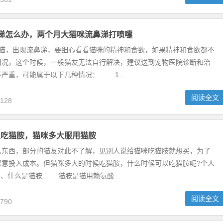
涕怎么办，两个月大猫咪流鼻涕打喷嚏
，出现流鼻涕，要细心看看猫咪的精神和食欲，如果精神和食欲都不
情况，这个时候，一般猫友无法自行解决，建议送到宠物医院诊断和治
严重，可能属于以下几种情况： 1...
阅读全文
128
以吃猫胺，猫咪多大服用猫胺
西，部分的猫友对此不了解，见别人说给猫咪吃猫胺就想买，为了
愿意投入成本。但猫咪多大的时候吃猫胺，什么时候可以吃猫胺呢?个人
、什么是猫胺 猫胺是猫用赖氨酸...
阅读全文
790