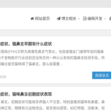
网站首页
博主相关
编程开发
期症状，猫鼻支早期有什么症状
染(FHV)又称为病毒性鼻支气管炎，也就是猫友门通常所说的猫鼻
由于宠物医疗行业目前还没有任何一种公认有效的猫鼻支检测手段，所
确诊是否猫咪得了猫鼻支，那么就需要...
阅读全文
528
期症状，猫咪鼻支初期症状表现
支，初期症状可能很多养猫人不注意，特别是看到猫咪有鼻塞，鼻
精神正常，眼睛有分泌物流出，甚至类似感冒，如打喷嚏、流鼻涕、轻