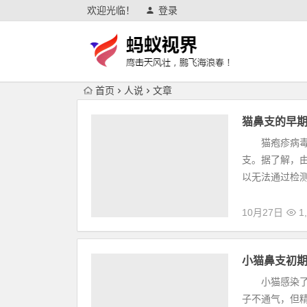
欢迎光临！
登录
首页
人说
文章
猫鼻支的早
猫疱疹病毒感
支。据了解，
以无法通过检测
10月27日
1,
小猫鼻支初
小猫感染了鼻
子不通气，但