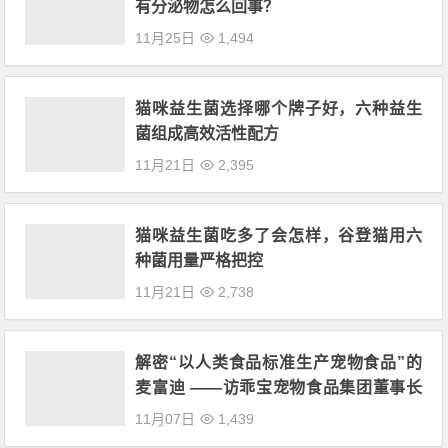
有分泌物怎么回事？
11月25日
1,494
猫咪益生菌选择哪个牌子好，六种益生
菌组成高效活性配方
11月21日
2,395
猫咪益生菌吃多了会怎样，谷登猫用六
种菌用量严格把控
11月21日
2,738
解密“以人类食品标准生产宠物食品”的
麦富迪 ——访乖宝宠物食品集团董事长
秦华
11月07日
1,439