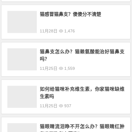
猫感冒猫鼻支？傻傻分不清楚
11月28日
1,476
猫鼻支怎么办？猫赖氨酸能治好猫鼻支
吗？
11月25日
1,559
如何给猫咪补充维生素，你家猫咪缺维
生素吗
11月25日
937
猫眼睛流泪睁不开怎么办？猫眼睛红肿