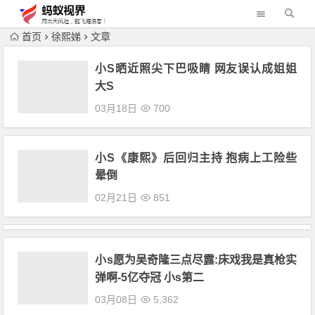
首页
徐熙娣
文章
小S晒近照尖下巴吸睛 网友误认成姐姐
大S
03月18日
700
小S《康熙》后回归主持 抱病上工险些
晕倒
02月21日
851
小s愿为吴奇隆三点尽露:床戏我是真枪实
弹啊-5亿夺冠 小s第二
03月08日
5,362