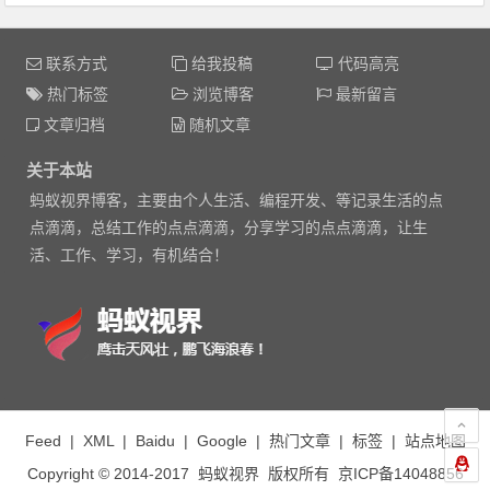
联系方式
给我投稿
代码高亮
热门标签
浏览博客
最新留言
文章归档
随机文章
关于本站
蚂蚁视界博客，主要由个人生活、编程开发、等记录生活的点
点滴滴，总结工作的点点滴滴，分享学习的点点滴滴，让生
活、工作、学习，有机结合！
Feed
|
XML
|
Baidu
|
Google
|
热门文章
|
标签
|
站点地图
Copyright © 2014-2017
蚂蚁视界
版权所有
京ICP备14048856