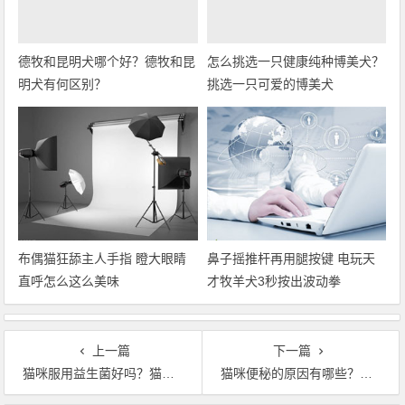
德牧和昆明犬哪个好？德牧和昆
怎么挑选一只健康纯种博美犬？
明犬有何区别？
挑选一只可爱的博美犬
布偶猫狂舔主人手指 瞪大眼睛
鼻子摇推杆再用腿按键 电玩天
直呼怎么这么美味
才牧羊犬3秒按出波动拳
上一篇
下一篇
猫咪服用益生菌好吗？猫咪益生菌选哪种？
猫咪便秘的原因有哪些？猫咪拉不出来怎么办