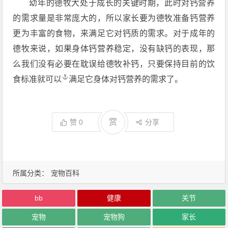
幼年的德牧犬处于成长的关键时期，此时对钙营养
的需求量是非常庞大的，所以家长要为德牧准备钙营养
更为丰富的食物，来满足它对钙质的需求。对于成年的
德牧来说，如果身体钙营养稳定，没有缺钙的表现，那
么我们没有必要在耽误给德牧补钙，只要保持目前的饮
食标准
就可以
满足它身体对钙营养的需求了。
赏
赞
0
分享
所属分类：
宠物百科
bb
健康
关节
宠物
宠物狗
家长