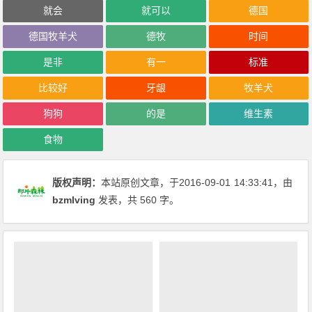
就会
就可以
德国
德国牧羊犬
德牧
时间
是非
有一
标准
比较好
牙龈
牧羊犬
狗狗
的是
维生素
食物
版权声明：
本站原创文章，于2016-09-01
14:33:41
，由
bzmlving
发表，共 560 字。