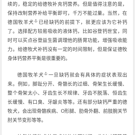
续的，稳定的给德牧补充钙营养。但是值得注意的是，
保持改制营养补给平衡即可，千万不能过量。当然，在
德国牧羊犬
已经缺钙的前提下，就更应该为它补钙
了。选择配方较易吸收的液体钙，比如谷登钙世宝，同
时可以买点谷登益生菌调理他的肠胃功能，增强吸收能
力。给德牧犬补钙没有一定的时间限制，但是保证德牧
身体钙营养平衡是很重要的。
德国牧羊犬
一旦缺钙就会有具体的症状表现出
来。例如，脚趾分开、骨骼长的过细、骨架生长缓慢、
整个骨架太小、牙齿生长不规律、牙齿不脱落、恒齿生
长缓慢、有口臭、牙龈炎等等。还有部分缺钙严重的德
牧犬，会出现骨骼疾病、O形腿、肋骨外翻、前肢腕关节
肘关节变形等等。