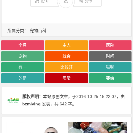
赏
赞
0
分享
所属分类：
宠物百科
个月
主人
医院
宠物
就会
时间
有一
比较好
猫咪
的是
眼睛
要给
版权声明：
本站原创文章，于2016-10-25
15:22:07
，由
bzmlving
发表，共 642 字。