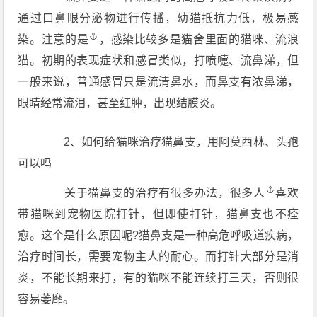
通过口鼻眼分泌物进行传播，幼猫抵抗力低，极易感
染。注意
的是
，感染比较多是猫舍里面的猫咪、流浪
猫。初期的表现症状和感冒类似，打喷嚏、流鼻涕，但
一般来说，普通感冒只是流清鼻水，而鼻支有浓鼻涕，
眼睛经常流泪，甚至红肿，出现结膜炎。
2、如何给猫咪治疗猫鼻支，用阿莫西林、头孢
可以吗
关于猫鼻支的治疗有很多办法，
很多人
喜欢
带猫咪到宠物医院打针，但即使打针，猫鼻支也不痊
愈。这个是什么原因呢?猫鼻支是一种高危呼吸道疾病，
治疗时间长，需要宠物主人的耐心。而打针大部分是消
炎，不能长期来打，有的猫咪不能连续打三天，否则很
容易萎靡。