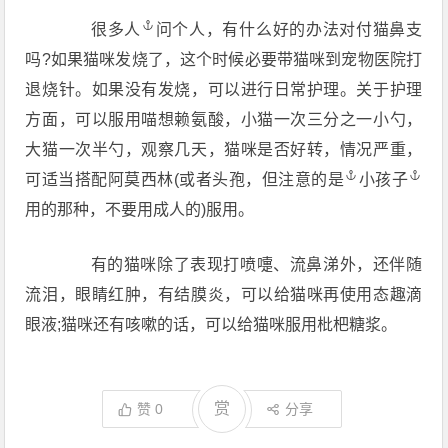
很多人
问个人，有什么好的办法对付猫鼻支
吗?如果猫咪发烧了，这个时候必要带猫咪到宠物医院打
退烧针。如果没有发烧，可以进行日常护理。关于护理
方面，可以服用喵想赖氨酸，小猫一次三分之一小勺，
大猫一次半勺，观察几天，猫咪是否好转，情况严重，
可适当搭配阿莫西林(或者头孢，但注意
的是
小
孩子
用的那种，不要用成人的)服用。
有的猫咪除了表现打喷嚏、流鼻涕外，还伴随
流泪，眼睛红肿，有结膜炎，可以给猫咪再使用态趣滴
眼液;猫咪还有咳嗽的话，可以给猫咪服用枇杷糖浆。
赏
赞
0
分享