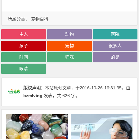
所属分类：
宠物百科
主人
动物
医院
孩子
宠物
很多人
时间
猫咪
的是
眼睛
版权声明：
本站原创文章，于2016-10-26
16:31:35
，由
bzmlving
发表，共 626 字。