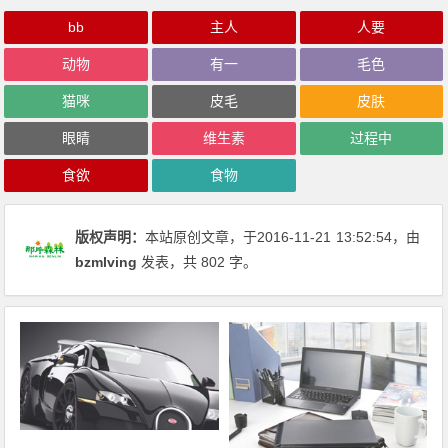
bb
主人
人要
动物
有一
毛色
猫咪
皮毛
皮肤
眼睛
维生素
过程中
食欲
食物
版权声明：
本站原创文章，于2016-11-21
13:52:54
，由
bzmlving
发表，共 802 字。