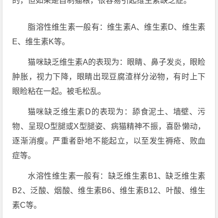
的，但如果是自制猫粮，很容易引起维生素缺乏症。
脂溶性维生素一般有：维生素A、维生素D、维生素
E、维生素K等。
猫咪缺乏维生素A的表现为：眼睛、鼻子发炎，眼睑
肿胀，视力下降，眼睛出现豆腐渣样分泌物，有时上下
眼睑粘在一起。被毛松乱。
猫咪缺乏维生素D的表现为：舔食泥土、墙壁、污
物、呈现O型腿或X型腿姿、病猫精神不振，喜卧懒动，
逐渐消瘦。严重者卧地不能起立，以至发生褥疮、败血
症等。
水溶性维生素一般有：缺乏维生素B1、缺乏维生素
B2、泛酸、烟酸、维生素B6、维生素B12、叶酸、维生
素C等。