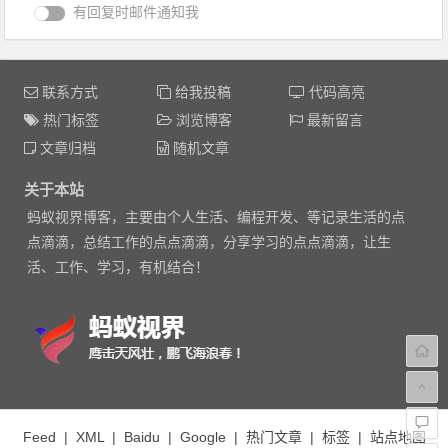
有回复时邮件通知我
联系方式
给我投稿
代码高亮
热门标签
浏览博客
最新留言
文章归档
随机文章
关于本站
蚂蚁视界博客，主要由个人生活、编程开发、等记录生活的点
点滴滴，总结工作的点点滴滴，分享学习的点点滴滴，让生
活、工作、学习，有机结合！
Feed
|
XML
|
Baidu
|
Google
|
热门文章
|
标签
|
站点地图