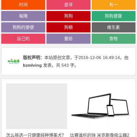
时间
是非
有一
每隔
狗狗
狗狗健康
狗狗的便便
狗粮
维生素
自己的
要给
食物
版权声明：
本站原创文章，于2016-12-06
16:49:14
，由
bzmlving
发表，共 543 字。
怎么挑选一只健康纯种博美犬？
比赛谁吃的快 米克斯像吸尘器2