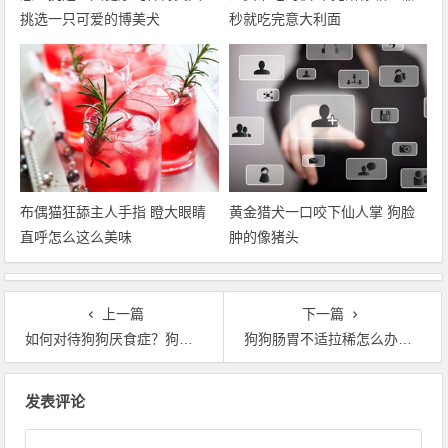
挑选一只可爱的博美犬
秒就吃完意大利面
布偶猫狂舔主人手指 瞪大眼睛
黄金猎犬一口咬下仙人掌 狗脸
直呼怎么这么美味
肿的像猪头
上一篇
下一篇
如何对待狗狗厌食症？狗狗不吃不喝怎么办？
狗狗肠胃不适拉稀怎么办？狗狗肠胃问题不可忽视
文章导航
发表评论