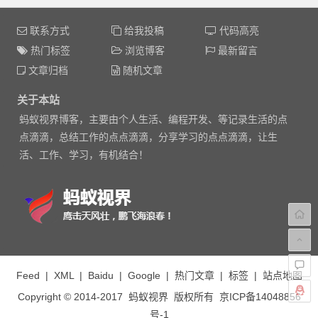
联系方式
给我投稿
代码高亮
热门标签
浏览博客
最新留言
文章归档
随机文章
关于本站
蚂蚁视界博客，主要由个人生活、编程开发、等记录生活的点
点滴滴，总结工作的点点滴滴，分享学习的点点滴滴，让生
活、工作、学习，有机结合！
Feed
|
XML
|
Baidu
|
Google
|
热门文章
|
标签
|
站点地图
Copyright © 2014-2017
蚂蚁视界
版权所有
京ICP备14048856
号-1