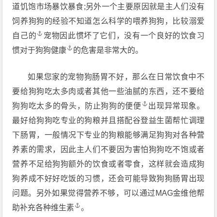
道饥饱市场暴饮暴食;另外一个主要原因就是主人们没有
饲养狗狗的经验不知道怎么科学的喂养狗狗，比较溺爱
自己的
宠物因此惯坏了它们，没有一个良好的饮食习
惯对于
狗狗健康
的危害是非常大的。
如果您家的宠物狗肠胃不好，那么在日常饮食中不
要给狗狗吃太多肉或者其他一些油腻的东西，还不要给
狗狗吃太多的骨头，防止
狗狗的便便
出现异常现象。
最好给狗狗吃专业的狗粮并且搭配谷登益生菌帮忙调理
下肠胃，一般情况下专业的狗粮能够满足狗狗对各种营
养素的需求，因此主人们不要因为害怕狗狗吃不饱或者
营养不足给狗狗额外的饮食或者零食，这样就会造成狗
狗养成不好好吃饭的习惯，还会可能导致狗狗肠胃出现
问题。另外如果觉得营养不够，可以通过MAG金维他帮
助补充各种
维生素
。