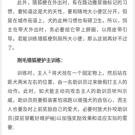
此外，猎狐梗在外出时，有在路边撒尿做标记的习
惯，要知道这是犬的天性，要和随地大小便区分开，但
是在城市街道上，犬的此种习惯也有碍卫生。所以，饲
主在带犬外出时，务必要给它带上脖圈，以用皮带引
导。若能训练猎狐梗到厕所大小便，那么这就再好不过
了。
刚毛猎狐梗护主训练：
训练时，
主人
将犬拴在一个固定物上，然后站在
距犬两米左右的位置，由一名助训员过来做假打主人的
动作。此时，如犬能主动向攻击主人的助训员吠叫示
威，助训员则要假装害怕逃跑以增强犬的自信心，而主
人也要及时上前奖励自己的爱犬，必要时放犬扑咬助训
员(提前穿戴好暗护袖)以加强奖励效果和适应实际的需
要;