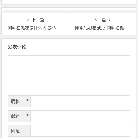
上一篇
下一篇
刚毛猎狐梗是什么犬 是传统的英国梗类狗狗
刚毛猎狐梗缺点 刚毛猎狐梗缺点喜欢争斗
文章导航
发表评论
*
昵称
*
邮箱
网址