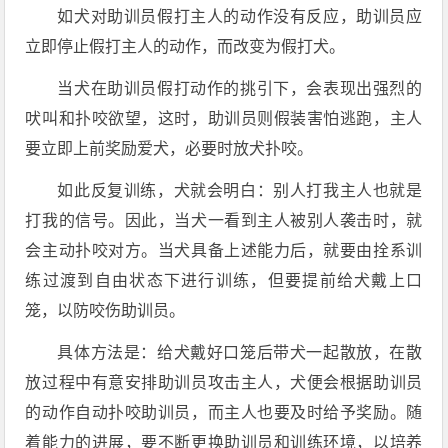
如犬对助训员假打主人的动作没有反应，助训员应
立即停止假打主人的动作，而改变为假打犬。
当犬在助训员假打动作的挑引下，会表现出强烈的
吠叫和扑咬欲望，这时，助训员则假装害怕逃跑，主人
要立即上前奖励爱犬，必要时放犬扑咬。
如此反复训练，犬就会明白：别人打我主人也就是
打我的信号。因此，当犬一看到主人被别人袭击时，就
会主动扑咬对方。当犬具备上述能力后，就要由拴系训
练过渡到自由状态下进行训练，但要提前给犬戴上口
笼，以防咬伤助训员。
具体方法是：给犬戴好口笼后带犬一起散放，在散
放过程中有意安排助训员攻击主人，犬便会根据助训员
的动作自动扑咬助训员，而主人也要及时给予奖励。随
着能力的进展，要不断更换助训员和训练环境，以培养