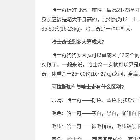
哈士奇标准身高：雄性：肩高21-23英寸(53
身长应该是略大于身高的，比例约为12：11，而
35-50磅(16-23kg)。哈士奇是一种中型犬。
哈士奇长到多大算成犬?
哈士奇狗狗多大就可以算成犬了?这个
狗粮了。一般来说，哈士奇一岁就可以算是
奇，体重介于25~60磅(16~27kg)之间，身高
阿拉斯加
与哈士奇有什么区别?
眼睛：哈士奇——棕色、蓝色;
阿拉斯加
毛色：哈士奇——灰白，黑白，咖啡白;
毛质：哈士奇——被毛稍短，毛质较硬;
耳朵：哈士奇——两耳间距较窄，耳尖