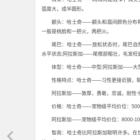
弧度大，成半圆形。
额头：哈士奇——额头和眉间颜色分布
一般是桃脸和一把火，两把火。
尾巴：哈士奇——放松状态时，尾巴自
水平状态;阿拉斯加——尾根部粗壮，毛发旺
体型：哈士奇——中型;阿拉斯加——大
性格特点：哈士奇——习性更接近狼，聪
阿拉斯加——敦厚，勇敢，忠诚，耐性十足`
价格：哈士奇——宠物级平均价位：5000
阿拉斯加——宠物级平均价位：8000-10
智商：哈士奇比阿拉斯加聪明许多。在