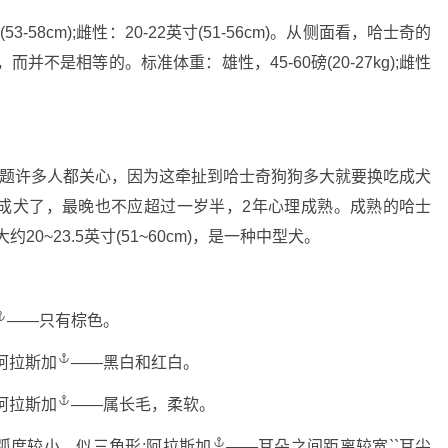
-58cm);雌性：20-22英寸(51-56cm)。从侧面看，哈士奇的
并不是相等的。标准体重：雄性，45-60磅(20-27kg);雌性
问题许多人都关心，因为这牵扯到哈士奇狗狗多大就要换吃成犬
成犬了，最晚也不应超过一岁半，2年心理成熟。成熟的哈士
大约20~23.5英寸(51~60cm)，是一种中型犬。
——只有棕色。
阿拉斯加
——黑白和红白。
阿拉斯加
——属长毛，柔软。
弧度较小，似三角形;
阿拉斯加
——耳朵之间距离较宽``耳尖