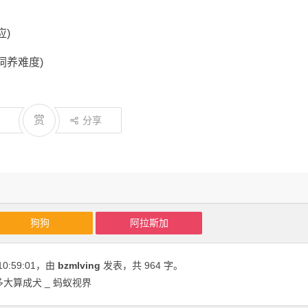
应)
饲养难度)
赏
分享
狗狗
阿拉斯加
10:59:01
，由
bzmlving
发表，共 964 字。
大算成犬 _ 蚂蚁视界