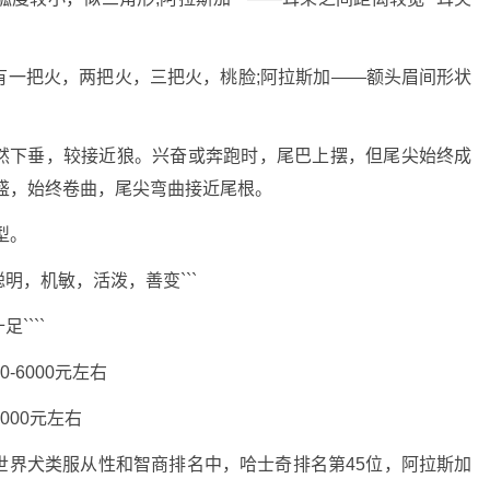
有一把火，两把火，三把火，桃脸;阿拉斯加——额头眉间形状
然下垂，较接近狼。兴奋或奔跑时，尾巴上摆，但尾尖始终成
盛，始终卷曲，尾尖弯曲接近尾根。
型。
明，机敏，活泼，善变```
```
-6000元左右
000元左右
世界犬类服从性和智商排名中，哈士奇排名第45位，阿拉斯加