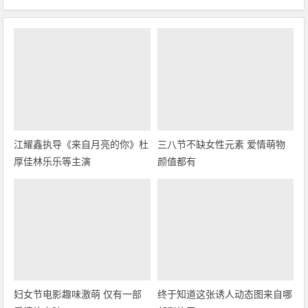
江耀鑫执导《来自月亮的你》杜
三八节不缺女性元素 爱情萌物
厚佳林乐乐等主演
颜值都有
妇女节电影趣味激萌 仅有一部
终于知道这张诱人动态图来自哪