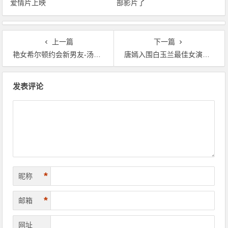
爱情片上映
部影片了
上一篇
下一篇
艳女希尔顿约会新男友-汤唯和男友拥吻被拍 依依不舍如电影情节
唐嫣入围白玉兰最佳女演员-唐嫣-女星最具芭蕾气质
文章导航
发表评论
*
昵称
*
邮箱
网址