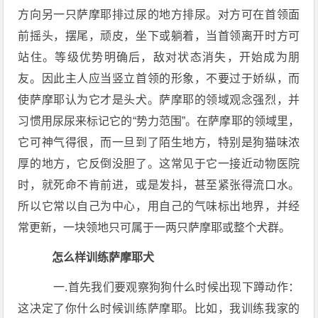
方向另一只萨摩耶排过尿的地方排尿。对方可在首领面
前摇头，摆尾，顽皮，坐下或躺着，当首领离开时方可
站住。等级优势明确后，敌对状态消失，开始成为朋
友。因此主人应当竖立首领的形象，不要过于娇纵，而
使萨摩耶认为它才是头犬。萨摩耶的领域观念强烈，并
习惯用尿尿来标记它的“势力范围”。在萨摩耶的领域里，
它可神气得很，而一旦到了陌生地方，特别是狗猫味浓
厚的地方，它反倒没胆了。这常见于它一接近动物医院
时，就死命不肯前进，或是发抖，甚至紧张得流口水。
所以它常以自己为中心，用自己的气味标出地界，并经
常更新，一块领地只可属于一两只萨摩耶或整个犬群。
怎么样训练萨摩耶犬
一.首先我们要观察狗狗什么时候出现下蹲动作：
这决定了你什么时候训练萨摩耶。比如，我训练我家的