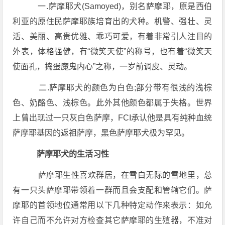
一.萨摩耶犬(Samoyed)，别名萨摩耶，原是西伯
利亚的原住民萨摩耶族培育出的犬种。机警、强壮、灵
活、美丽、高贵优雅、乖巧可爱，有着非常引人注目的
外表，体格强健，有“微笑天使”的称号，也有着“微笑天
使面孔，捣蛋魔鬼内心”之称，一岁前调皮、灵动。
二.萨摩耶犬的颜色为白色;部分带有很浅的浅棕
色、奶酪色、浅棕色。此外其他颜色都属于失格。世界
上曾出现过一只灰白色萨摩，FCI承认他是具有纯种血统
萨摩耶基因的返祖萨摩，黑色萨摩耶犬极为罕见。
萨摩耶犬的生活习性
萨摩耶生性喜欢群居，在雪白无际的雪地里，总
有一只头萨摩耶带领着一群而且会支配和管辖它们。萨
摩耶的首领地位通常用以下几种特定动作来表示：如允
许自己而不允许对方检查其它萨摩耶的生殖器，不准对