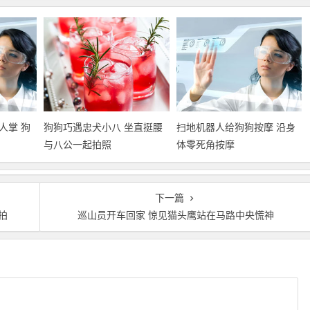
人掌 狗
狗狗巧遇忠犬小八 坐直挺腰
扫地机器人给狗狗按摩 沿身
与八公一起拍照
体零死角按摩
下一篇
拍
巡山员开车回家 惊见猫头鹰站在马路中央慌神