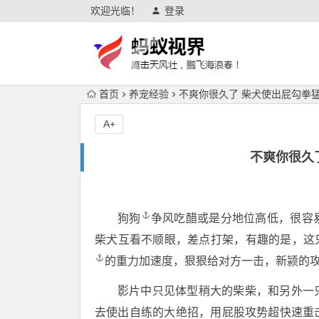
欢迎光临！
登录
首页
养宠经验
不爽你很久了 柴犬使出屁勾拳
A+
不爽你很久
狗狗
争风吃醋或是分地位高低，很容
柴犬互看不顺眼，差点打架，有趣的是，这
的重力加速度，狠狠给对方一击，新颍的
影片中只见体型稍大的柴柴，和另外一
去使出自练的大绝招，用屁股攻势超快速重