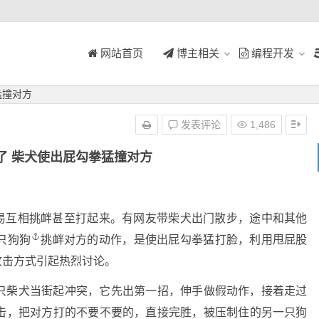
网站首页
博主相关
编程开发
猛撞对方
发表评论
1,486
了 柴犬使出屁勾拳猛撞对方
易互相挑衅甚至打起来。有网友带柴犬出门散步，途中和其他
只
狗狗
挑衅对方的动作，是使出屁勾拳猛打脸，利用甩
屁股
攻击方式引起热烈讨论。
只柴犬当街起冲突，它先出第一招，伸手做假动作，接着走过
击，把对方打的不要不要的，直接完胜，被压制住的另一只狗