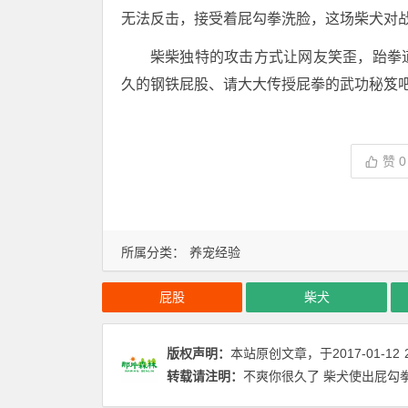
无法反击，接受着屁勾拳洗脸，这场柴犬对战
柴柴独特的攻击方式让网友笑歪，跆拳
久的钢铁屁股、请大大传授屁拳的武功秘笈
赞
0
所属分类：
养宠经验
屁股
柴犬
版权声明：
本站原创文章，于2017-01-12
转载请注明：
不爽你很久了 柴犬使出屁勾拳