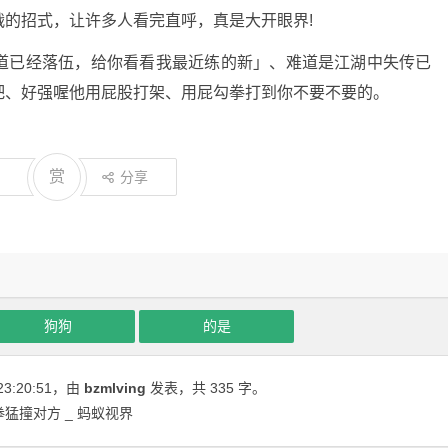
的招式，让许多人看完直呼，真是大开眼界!
道已经落伍，给你看看我最近练的新」、难道是江湖中失传已
吧、好强喔他用屁股打架、用屁勾拳打到你不要不要的。
赏
分享
狗狗
的是
23:20:51
，由
bzmlving
发表，共 335 字。
猛撞对方 _ 蚂蚁视界