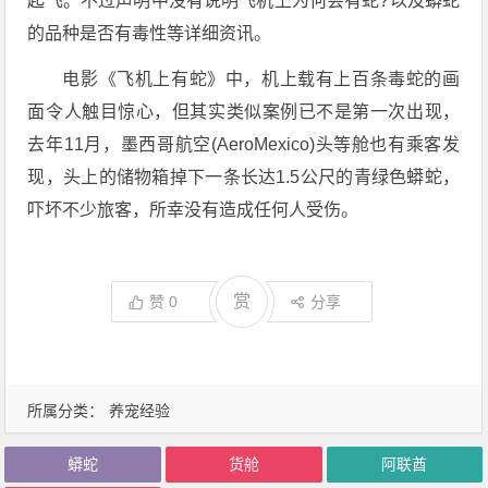
起飞。不过声明中没有说明飞机上为何会有蛇?以及蟒蛇
的品种是否有毒性等详细资讯。
电影《飞机上有蛇》中，机上载有上百条毒蛇的画
面令人触目惊心，但其实类似案例已不是第一次出现，
去年11月，墨西哥航空(AeroMexico)头等舱也有乘客发
现，头上的储物箱掉下一条长达1.5公尺的青绿色蟒蛇，
吓坏不少旅客，所幸没有造成任何人受伤。
赏
赞
0
分享
所属分类：
养宠经验
蟒蛇
货舱
阿联酋