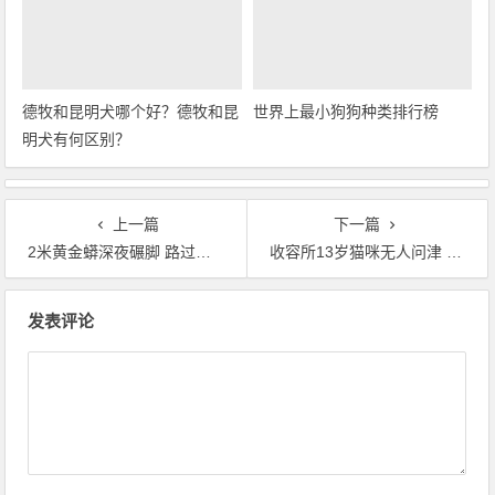
德牧和昆明犬哪个好？德牧和昆
世界上最小狗狗种类排行榜
明犬有何区别？
上一篇
下一篇
2米黄金蟒深夜碾脚 路过警察被吓一阵冷汗
收容所13岁猫咪无人问津 老人来收养直接跳腿撒娇
文章导航
发表评论