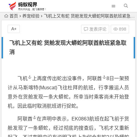
首页
养宠经验
飞机上又有蛇 货舱发现大蟒蛇阿联酋航班紧急取消
A+
发表评论
898
飞机上又有蛇 货舱发现大蟒蛇阿联酋航班紧急取
消
飞机
上再度传出蛇出没事件，
阿联酋
8日一架预
计从马斯喀特(Muscat)飞往杜拜的航班，行李搬运人员
意外在货舱发现一条大蟒蛇，所幸当时乘客尚未开始登
机，因此临时取消航班进行捉蛇。
阿联酋
在声明中表示，EK0863航班在起飞前于货
舱发现了一条蟒蛇，经过彻底的搜查后，飞机才又重新