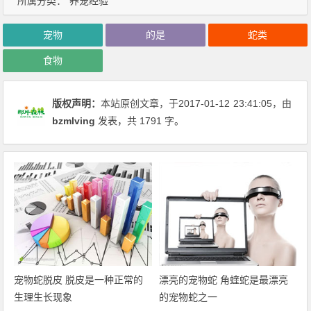
所属分类：
养宠经验
宠物
的是
蛇类
食物
版权声明：
本站原创文章，于2017-01-12
23:41:05
，由
bzmlving
发表，共 1791 字。
宠物蛇脱皮 脱皮是一种正常的
漂亮的宠物蛇 角蝰蛇是最漂亮
生理生长现象
的宠物蛇之一