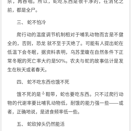
杀，再吞咽。所以，蛇吃东西是很干净的，在消化之
前，都是全尸。
三、 蛇不怕冷
爬行动的温度调节机制相对于哺乳动物而言是不健
全的，否则，恐龙 就不至于灭绝了。可能有人提出蛇在
低温下会冬眠，据资料表明，乌苏里蝮在自然条件下正
常冬眠的死亡率大约是50%。农夫与蛇的故事估计是发
生在秋天或者春天。
四、 蛇不吃东西也饿不死
饿不死
的是
鞋带，蛇也要吃东西。只不过爬行动
物的代谢率要比哺乳动物低，耐饿的能力强一些——或
者，正确地说，是进食频率低一些。
五、 蛇砍掉头仍然能活