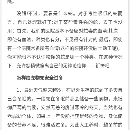
院。
没错!不过，要看是什么蛇。对于毒性很低的蛇而
言，自己处理就好了;对于某些毒性强的蛇，去了也没
用：首先，我们的医院基本不备应对蛇毒的血清;其次，
即使有血清，种类也有分，不见得有针对的;最后，即使
有一个医院常备所有血清(这样的医院还没破土动工呢)，
你可能根本不认识咬你的蛇是哪一个种类。在这种情况
下，允许您稍微偏离自己的无神论信仰——祈祷吧!
怎样给宠物蛇安全过冬
1、最近天气越来越冷，在野外生存的蛇到了冬天自
己会冬眠的。一般蛇在冬眠前都会储备一些食物，来抵
御严寒的气候，安然无恙的度过寒冷的冬天。当然也有
老弱幼个体，如果上一年没能捕获足够的食物，身体储
备的营养不足，很难活过冬。为此人工养时，越冬前的