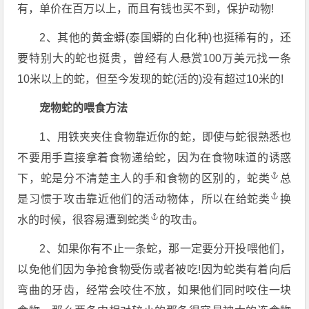
有，单价在百万以上，而且有钱也买不到，保护动物!
2、其他的黄金蟒(泰国蟒的白化种)也挺稀有的，还
要特别大的蛇也挺贵，曾经有人悬赏100万美元找一条
10米以上的蛇，但至今发现的蛇(活的)没有超过10米的!
宠物蛇的喂食方法
1、用铁夹夹住食物靠近你的蛇，即使与蛇很熟悉也
不要用手直接拿着食物递给蛇，因为在食物味道的诱惑
下，蛇是分不清楚主人的手和食物的区别的，
蛇类
总
是习惯于攻击靠近他们的活动物体，所以在给
蛇类
换
水的时候，很容易遭到
蛇类
的攻击。
2、如果你有不止一条蛇，那一定要分开投喂他们，
以免他们因为争抢食物受伤或者被吃!因为蛇类有着向后
弯曲的牙齿，经常会咬住不放，如果他们同时咬住一块