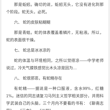
那是蚯蚓。确切的说，蚯蚓无头，它没有进化到那
个阶段。蛇无头，必死。
六、 蛇的皮肤粘糊糊
那是青蛙。蛇的体表覆盖着鳞片，无粘液。所以，
蛇的表面很干燥。
七、 蛇总是冰冰凉的
蛇的体温与环境相同，之所以觉得凉——中学老师
说过，冷天气摸铁感觉比木头凉是因为…
八、 蛇很邪恶，有蛇精存在
有蛇精——据说是一种口服液，含水99%，红糖
1%。迷信的同志请复习马列主义哲学相关部分，并用科
学武装自己的头脑，三个月内不要看的书有：《聊斋志