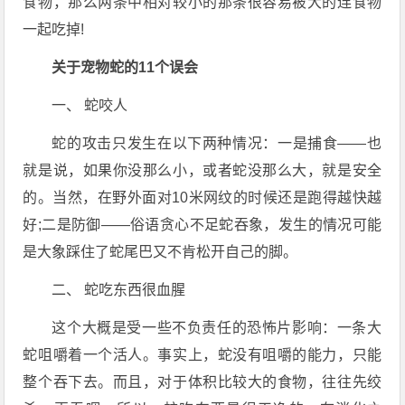
食物，那么两条中相对较小的那条很容易被大的连食物
一起吃掉!
关于宠物蛇的
11
个误会
一、 蛇咬人
蛇的攻击只发生在以下两种情况：一是捕食——也
就是说，如果你没那么小，或者蛇没那么大，就是安全
的。当然，在野外面对10米网纹的时候还是跑得越快越
好;二是防御——俗语贪心不足蛇吞象，发生的情况可能
是大象踩住了蛇尾巴又不肯松开自己的脚。
二、 蛇吃东西很血腥
这个大概是受一些不负责任的恐怖片影响：一条大
蛇咀嚼着一个活人。事实上，蛇没有咀嚼的能力，只能
整个吞下去。而且，对于体积比较大的食物，往往先绞