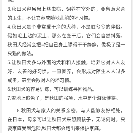
动。
3.秋田犬容易患上丝虫病，饲养在室外的，要留意犬舍
的卫生，不让它养成随地乱躺的坏习惯。
4.秋田犬是个非常爱干净的犬种，不是脏兮兮的伴侣。
假如毛上沾的泥土，那么在变干后，它们会自然抖落。
秋田犬经常会把=把自己身上舔得干干静静，像极了是一
只猫的做法。
5.让秋田犬多与外面的犬和和人接触，培养它对人人友
好、友善的好习惯。一直圈养，会形成对陌生人人过多
戒备，甚至会敌对人的坏习惯。
6.秋田犬的容易训练，可以训练寻回物品。
7.雪地上追兔子，是秋田的强项，水中是个游泳健将。
8.秋田犬与家人的关系亲密，与人能够友好相处，
在日本，母亲可以让秋田犬来照顾孩子，无论何时，只
要家庭受到危险,秋田犬都会跑出来保护家庭。