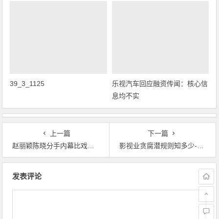
39_3_1125
乐视汽车回应融资传闻：核心信
息均不实
上一篇
下一篇
赵丽颖陈晓分手内幕比戏还狗血-赵丽颖陈晓分手内幕曝光
影视业贪腐潜规则知多少-有点权力就等值于人民币
文章导航
发表评论