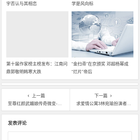
宇否认与其相恋
学是风向标
第十届作家榜主榜发布：江南问
“金扫帚”在京颁奖 邓超杨幂成
鼎郭敬明韩寒大跌
“烂片”帝后
上一篇
下一篇
至尊红颜武媚娘传奇微变-武媚娘传奇武媚娘流产是高阳害的吗
求爱情公寓3林宛瑜扮演者-爱情公寓
文章导航
发表评论