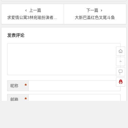
上一篇
下一篇
求爱情公寓3林宛瑜扮演者-爱情公寓
大新巴盖红色叉尾斗鱼
文章导航
发表评论
*
昵称
*
邮箱
网址
QQ