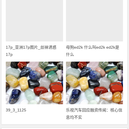
17p_亚洲17p图片_丝袜诱惑
母狗ed2k 什么叫ed2k ed2k是
17p
什么
39_3_1125
乐视汽车回应融资传闻：核心信
息均不实