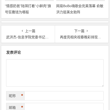
猫咪补充维生素喂食哪个牌子
包贝尔方驳海关:没从广州出关
好，猫咪患了猫癣需要吃些什么
网友认为在撒谎
“情感奶爸”陆琪打着“小鲜肉”旗
网易BoBo嗨歌会完美落幕 俞敏
号狂撒钱为哪般
洪力挺美女助阵