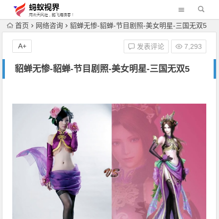
首页
网络咨询
貂蝉无惨-貂蝉-节目剧照-美女明星-三国无双5
A+
发表评论
7,293
貂蝉无惨-貂蝉-节目剧照-美女明星-三国无双5