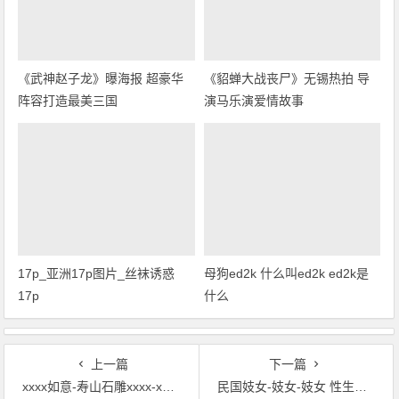
《武神赵子龙》曝海报 超豪华
《貂蝉大战丧尸》无锡热拍 导
阵容打造最美三国
演马乐演爱情故事
17p_亚洲17p图片_丝袜诱惑
母狗ed2k 什么叫ed2k ed2k是
17p
什么
上一篇
下一篇
xxxx如意-寿山石雕xxxx-xx-木雕xxxx瑞兽灵芝
民国妓女-妓女-妓女 性生活-嫔妃与妓女-一个妓女的自述