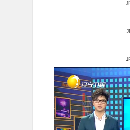
J
J
J