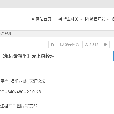
网站首页
博主相关
编程开发
上总经理
发表评论
2,312
-【永远爱祖平】爱上总经理
祖平
_娱乐八卦_天涯论坛
PG - 640x480 - 22.0 KB
江祖平
图片写真32