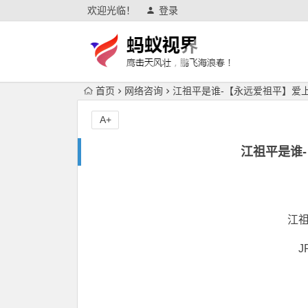
欢迎光临！
登录
首页
网络咨询
江祖平是谁-【永远爱祖平】爱
A+
江祖平是谁
江
J