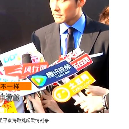
祖平秦海璐挑起爱情战争