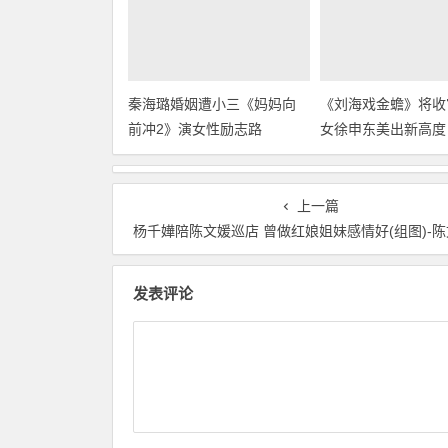
秦海璐婚姻遭小三《妈妈向
《刘海戏金蟾》将收
前冲2》演女性励志路
女徐申东美出新高度
上一篇
杨千嬅陪陈文媛巡店 曾做红娘姐妹感情好(组图)-陈文媛淡出
发表评论