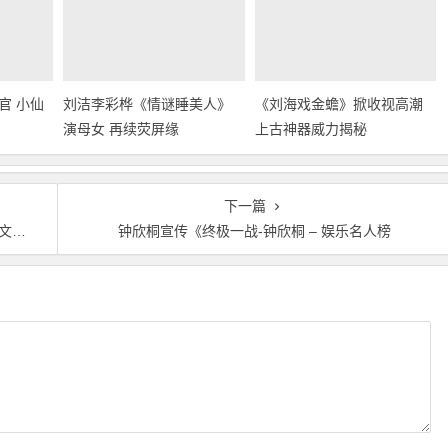
官 小仙
刘洁李彩桦《情谜睡美人》
《刘海戏金蟾》掀收视高潮
演母女 再续荧屏缘
上古神器威力揭秘
下一篇
视线
钟欣桐宣传《终极一战-钟欣桐 – 娱乐名人榜