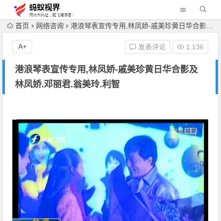
首页
网络咨询
港浪琴表宣传专用,林凤娇-戚美珍黄日华合影及林凤娇.邓丽君.翁美玲.利智
A+
发表评论
1,136
港浪琴表宣传专用,林凤娇-戚美珍黄日华合影及
林凤娇.邓丽君.翁美玲.利智