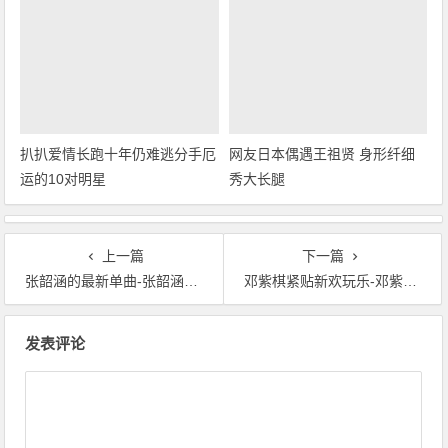
扒扒爱情长跑十年仍难逃分手厄
网友日本偶遇王祖贤 身形纤细
运的10对明星
秀大长腿
上一篇
下一篇
张韶涵的最新单曲-张韶涵第五季相关活动
邓紫棋紧贴新欢玩乐-邓紫棋懒理是非 自认是憧憬爱情的少女
文章导航
发表评论