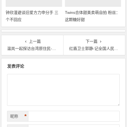
钟欣潼避谈旧爱方力申分手 三
Twins合体甜美卖萌自拍 粉丝：
个不回应
这颗糖好甜
上一篇
下一篇
温岚一起探访台湾原住民-温岚 蓝色雨
红盾卫士郭静-记全国人民满意公务员郭静-郭静唐纪念文集
文章导航
发表评论
*
昵称