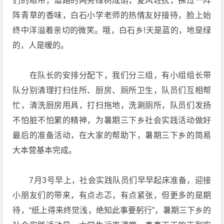
们的眼帘，道路的两旁绿树成荫，夏风轻抚，拂过一阵
阵青草的香味，白石小学老师的热情友好接待，脸上始
终中洋溢着亲切的微笑。哦，白石乡!天是蓝的，地是绿
的，人是暖的。
在队长的安排分配下，我们分三组，有小组组长带
队分别清理打扫住所、厨房、厕所卫生，队员们互相帮
忙，清洗厨房用具，打扫拖地，洗涮厕所，队员们发扬
不怕脏不怕累的精神，为暑期三下乡社会实践活动做好
最后的准备活动，在大家的帮助下，暑期三下乡的简易
大本营基本完成。
7月3号早上，社会实践队员们早早起床准备，迎接
小朋友们的带来，有点忐忑，有点紧张，但更多的是期
待，“纸上得来终觉浅，绝知此事要躬行”，暑期三下乡的