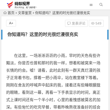
首页
文章鉴赏
你知道吗？这里的时光很烂漫很充实
A+
发表评论
549
你知道吗？这里的时光很烂漫很充实
在这里，一场淅淅沥沥的小雨，早时的天色有些许
黯淡，你是否也曾和那时的我一样，想着和被窝来一场
长情的约会。嘘！请看，此时此刻有一群天真烂漫的孩
子正背着书包，撑着一把小雨伞，站在教室楼下等着。
刚刚在舍友的呼喊声中起床的我，揉着还有些睡眼朦胧
的眼睛，看到这一幕，再看一下手表显示的时间，离正
式上课时间还有一个半小时，心里的羞愧感被莫名的加
深。有些匆忙的吃完早餐，带着昨晚熬夜准备好的班会