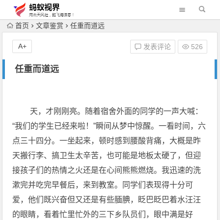
首页
文章鉴赏
任重而道远
A+
发表评论
526
任重而道远
天，才刚刚亮。随着宿舍外面的同学的一声大喊：
“我们的学生已经来啦！”瞬间从梦中惊醒。一看时间，六
点三十四分。一坐起来，顿时感到腰酸背痛，大概是昨
天搬行李、搞卫生太辛苦，也可能是地板太硬了，但迎
接孩子们的热情之火还是在心间熊熊燃烧。我迅速的洗
漱完并吃完早餐后，来到教室。同学们表现得十分可
爱，他们既兴奋但又还是有些腼腆，眨巴眨巴着水汪汪
的眼睛，看着忙里忙外的三下乡队员们，眼中满是好