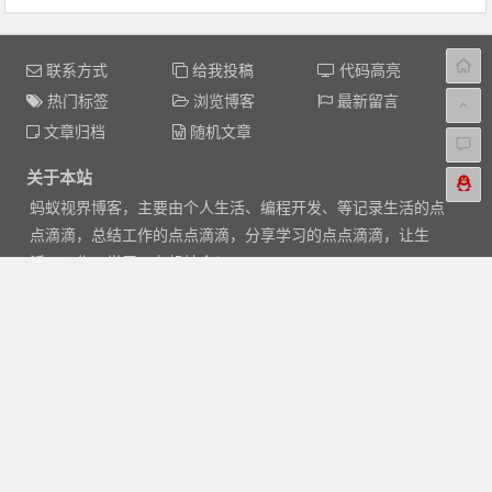
联系方式
给我投稿
代码高亮
热门标签
浏览博客
最新留言
文章归档
随机文章
关于本站
蚂蚁视界博客，主要由个人生活、编程开发、等记录生活的点
点滴滴，总结工作的点点滴滴，分享学习的点点滴滴，让生
活、工作、学习，有机结合！
Feed
|
XML
|
Baidu
|
Google
|
热门文章
|
标签
|
站点地图
Copyright © 2014-2017
蚂蚁视界
版权所有
京ICP备14048856