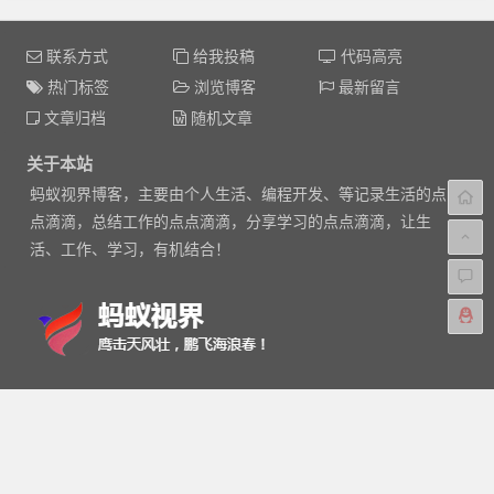
联系方式
给我投稿
代码高亮
热门标签
浏览博客
最新留言
文章归档
随机文章
关于本站
蚂蚁视界博客，主要由个人生活、编程开发、等记录生活的点
点滴滴，总结工作的点点滴滴，分享学习的点点滴滴，让生
活、工作、学习，有机结合！
Feed
|
XML
|
Baidu
|
Google
|
热门文章
|
标签
|
站点地图
Copyright © 2014-2017
蚂蚁视界
版权所有
京ICP备14048856