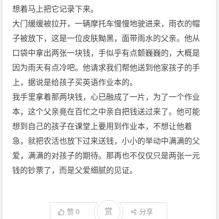
想着马上把它记录下来。
大门缓缓被拉开，一辆摩托车慢慢地驶进来，雨衣的帽
子被放下，这是一位皮肤黝黑，面带雨水的父亲。他从
口袋中拿出两张一块钱，手似乎有点颤巍巍的，大概是
因为雨天有点冷吧。他请求我们帮他送到他家孩子的手
上，据说是给孩子买英语作业本的。
我手里拿着那两块钱，心已融成了一片，为了一个作业
本，这个父亲竟在百忙之中亲自把钱送过来了。他可能
想到自己的孩子在课堂上要用到作业本，不想让他着
急，就把农活也放下过来送钱，小小的举动中满满的父
爱，满满的对孩子的期待。那再也不仅仅只是两张一元
钱的钞票了，而是父爱细腻的见证。
赏
赞
0
分享