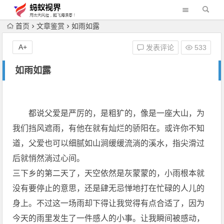
首页
文章鉴赏
如雨如露
A+
发表评论
533
如雨如露
都说父爱是严厉的，是粗犷的，像是一座大山，为
我们挡风遮雨，有他在就有灿烂的骄阳在。或许你不知
道，父爱也可以细腻如山涧缓缓流淌的溪水，指尖滑过
后就悄然淌过心间。
三下乡的第二天了，天空依然是灰蒙蒙的，小雨根本就
没有要停止的意思，还是肆无忌惮地打在忙碌的人儿的
身上。不过这一场雨却下得让我觉得有点合适了，因为
今天的雨里发生了一件
感人
的小事。让我瞬间被感动，