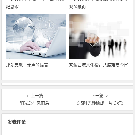
纪念馆
观金融街
那朗支教：无声的语言
欢聚西坡文化楼，共度难忘今宵
上一篇
下一篇
阳光总在风雨后
《将时光静谧成一片美好》
文章导航
发表评论