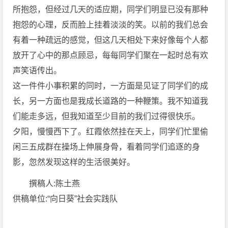
所抱怨，但经过几天的适应期，同学们明显已没有那种
抱怨的心理，反而脸上挂着淡淡的笑。以前的我们总会
有着一种疏远的感觉，但这几天相处下来好像每个人都
放开了心中的那点顾忌，每每同学们聚在一起时总有欢
声笑语传出。
这一件件小事积累的同时，一方面是见证了同学们的成
长，另一方面也是我成长道路的一种鞭策。我不知道我
们能走多远，但我知道至少目前的我们过得很快乐。
夕阳，慢慢西下了。红霞依然挂在天上，同学们忙里偷
闲三五成群在操场上伸展身骨，看着同学们追逐的身
影，忽然发现这样的生活很美好。
撰稿人:陈土燕
供稿单位:“向日葵”社会实践队