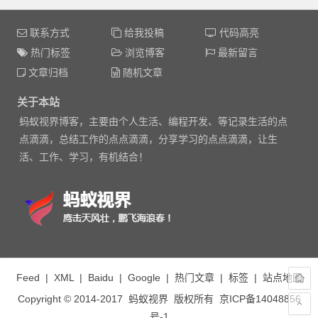
联系方式
给我投稿
代码高亮
热门标签
浏览博客
最新留言
文章归档
随机文章
关于本站
蚂蚁视界博客，主要由个人生活、编程开发、等记录生活的点
点滴滴，总结工作的点点滴滴，分享学习的点点滴滴，让生
活、工作、学习，有机结合！
Feed
|
XML
|
Baidu
|
Google
|
热门文章
|
标签
|
站点地图
Copyright © 2014-2017
蚂蚁视界
版权所有
京ICP备14048856
号-1