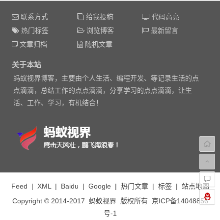
联系方式
给我投稿
代码高亮
热门标签
浏览博客
最新留言
文章归档
随机文章
关于本站
蚂蚁视界博客，主要由个人生活、编程开发、等记录生活的点
点滴滴，总结工作的点点滴滴，分享学习的点点滴滴，让生
活、工作、学习，有机结合！
Feed
|
XML
|
Baidu
|
Google
|
热门文章
|
标签
|
站点地图
Copyright © 2014-2017
蚂蚁视界
版权所有
京ICP备14048856
号-1