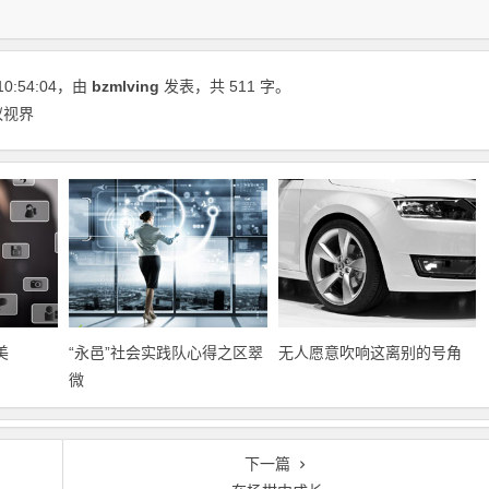
10:54:04
，由
bzmlving
发表，共 511 字。
蚁视界
美
“永邑”社会实践队心得之区翠
无人愿意吹响这离别的号角
微
下一篇