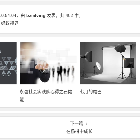
10:54:04
，由
bzmlving
发表，共 482 字。
 蚂蚁视界
永邑社会实践队心得之石健
七月的尾巴
能
下一篇
在杨柑中成长