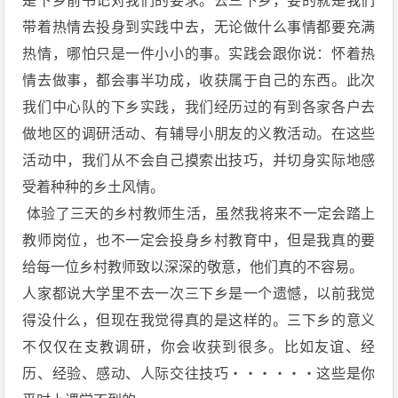
是下乡前书记对我们的要求。去三下乡，要的就是我们
带着热情去投身到实践中去，无论做什么事情都要充满
热情，哪怕只是一件小小的事。实践会跟你说：怀着热
情去做事，都会事半功成，收获属于自己的东西。此次
我们中心队的下乡实践，我们经历过的有到各家各户去
做地区的调研活动、有辅导小朋友的义教活动。在这些
活动中，我们从不会自己摸索出技巧，并切身实际地感
受着种种的乡土风情。
体验了三天的乡村教师生活，虽然我将来不一定会踏上
教师岗位，也不一定会投身乡村教育中，但是我真的要
给每一位乡村教师致以深深的敬意，他们真的不容易。
人家都说大学里不去一次三下乡是一个遗憾，以前我觉
得没什么，但现在我觉得真的是这样的。三下乡的意义
不仅仅在支教调研，你会收获到很多。比如友谊、经
历、经验、感动、人际交往技巧・・・・・・这些是你