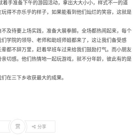
就着手准备下午的游园活动，拿出大大小小，样式不一的道
友玩得不亦乐乎的样子，如果能看到他们灿烂的笑容，这就是
迫不及待要上场实践，准备大展拳脚。全场都热闹起来，每个
我们学院的领导、老师和助班师姐都来了，这让我们备受感
长辈都不辞万里，赶着早班车过来给我们鼓励打气。而小朋友
份亲切感。他们热情地一起玩游戏，就不分年龄，彼此有的是
我们在三下乡收获最大的成果。
赏
分享