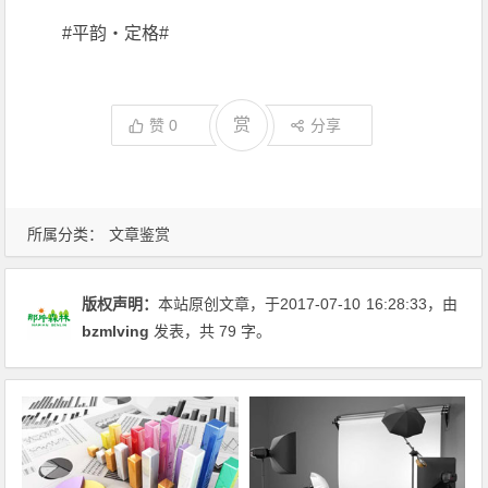
#平韵・定格#
赏
赞
0
分享
所属分类：
文章鉴赏
版权声明：
本站原创文章，于2017-07-10
16:28:33
，由
bzmlving
发表，共 79 字。