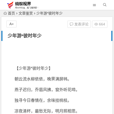
首页
文章鉴赏
少年游*彼时年少
A+
发表评论
664
少年游*彼时年少
【少年游*彼时年少】
朝云流水柳依依，晚霁满屏帏。
燕子迟归，乔眉风拂，窗外听花啼。
独寻今日春情在，余味挂桃枝。
凉夜清杯，最愁无际，明月照相思。